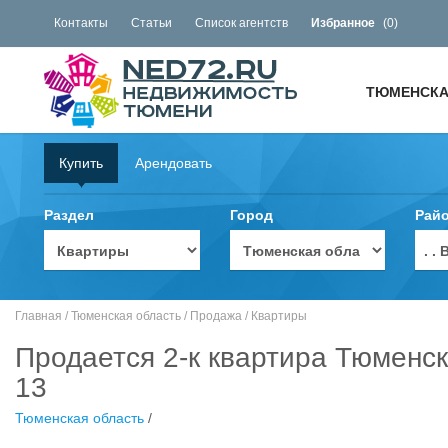
Контакты
Статьи
Список агентств
Избранное
(
0
)
ТЮМЕНСКА
Купить
Арендовать
Раздел
Город
Рай
. 
Главная
/
Тюменская область
/
Продажа
/
Квартиры
Продается 2-к квартира Тюменск
13
Тюменская область
/