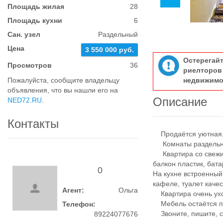
Площадь жилая
28
Площадь кухни
6
Сан. узел
Раздельный
Цена
3 550 000 руб.
Остерегай
Просмотров
36
риелтор
Пожалуйста, сообщите владельцу
недвижимо
объявления, что вы нашли его на
Описание
NED72.RU
.
Контакты
Продаётся уютная, 
Комнаты раздельн
Квартира со свежим
балкон пластик, бат
0
На кухне встроенный
кафеле, туалет каче
Агент:
Ольга
Квартира очень ухож
Мебель остаётся по
Телефон:
Звоните, пишите, со
89224077676