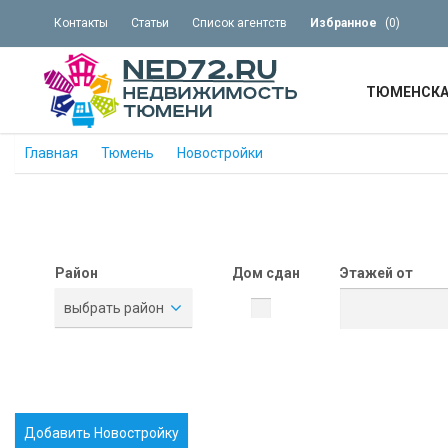
Контакты
Статьи
Список агентств
Избранное
(
0
)
ТЮМЕНСКА
Главная
Тюмень
Новостройки
Район
Дом сдан
Этажей от
выбрать район
Добавить Новостройку