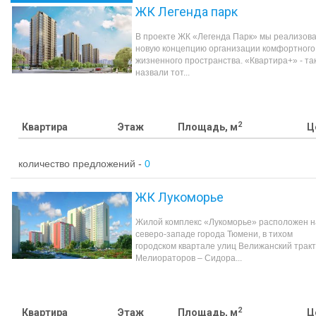
ЖК Легенда парк
В проекте ЖК «Легенда Парк» мы реализов
новую концепцию организации комфортного
жизненного пространства. «Квартира+» - та
назвали тот...
2
Квартира
Этаж
Площадь, м
Ц
количество предложений -
0
ЖК Лукоморье
Жилой комплекс «Лукоморье» расположен н
северо-западе города Тюмени, в тихом
городском квартале улиц Велижанский тракт
Мелиораторов – Сидора...
2
Квартира
Этаж
Площадь, м
Ц