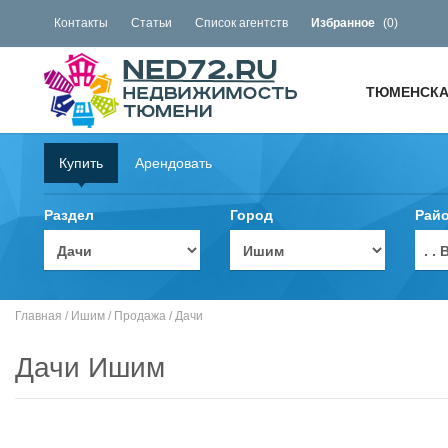
Контакты
Статьи
Список агентств
Избранное
(
0
)
ТЮМЕНСКА
Купить
Арендовать
Раздел
Город
Рай
. 
Главная
/
Ишим
/
Продажа
/
Дачи
Дачи Ишим