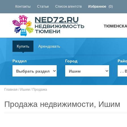
Контакты
Статьи
Список агентств
Избранное
(
0
)
ТЮМЕНСКА
Купить
Арендовать
Раздел
Город
Рай
. 
Главная
/
Ишим
/
Продажа
Продажа недвижимости, Ишим