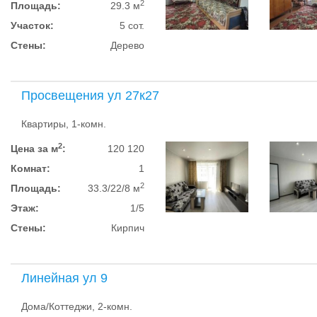
2
Площадь:
29.3 м
Участок:
5 сот.
Стены:
Дерево
Просвещения ул 27к27
Квартиры, 1-комн.
2
Цена за м
:
120 120
Комнат:
1
2
Площадь:
33.3/22/8 м
Этаж:
1/5
Стены:
Кирпич
Линейная ул 9
Дома/Коттеджи, 2-комн.