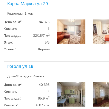
Карла Маркса ул 29
Квартиры, 1-комн.
2
Цена за м
:
84 375
Комнат:
1
2
Площадь:
32/18/7 м
Этаж:
5/5
Стены:
Кирпич
Гоголя ул 19
Дома/Коттеджи, 4-комн.
2
Цена за м
:
40 396
Комнат:
4
2
Площадь:
85.9 м
Участок:
6.07 сот.