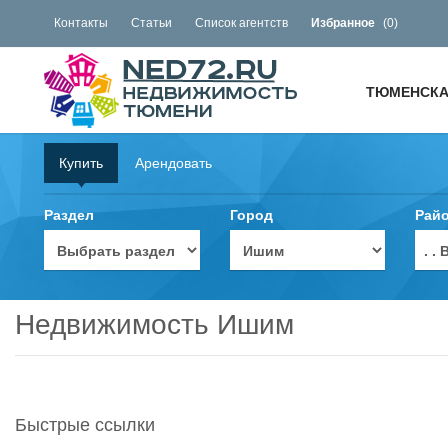
Контакты
Статьи
Список агентств
Избранное
(
0
)
ТЮМЕНСКА
Купить
Арендовать
Раздел
Город
Рай
. 
Недвижимость Ишим
Быстрые ссылки