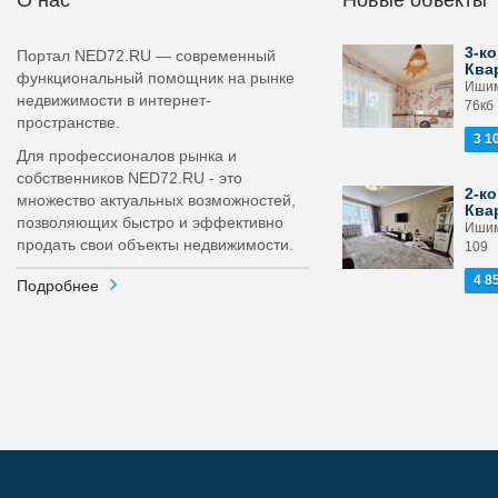
О нас
Новые объекты
3-ко
Портал NED72.RU — современный
Ква
функциональный помощник на рынке
Ишим
недвижимости в интернет-
76кб
пространстве.
3 1
Для профессионалов рынка и
собственников NED72.RU - это
2-ко
множество актуальных возможностей,
Ква
позволяющих быстро и эффективно
Ишим
продать свои объекты недвижимости.
109
4 8
Подробнее