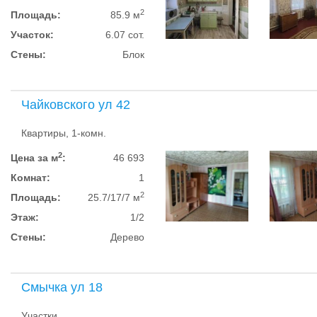
2
Площадь:
85.9 м
Участок:
6.07 сот.
Стены:
Блок
Чайковского ул 42
Квартиры, 1-комн.
2
Цена за м
:
46 693
Комнат:
1
2
Площадь:
25.7/17/7 м
Этаж:
1/2
Стены:
Дерево
Смычка ул 18
Участки