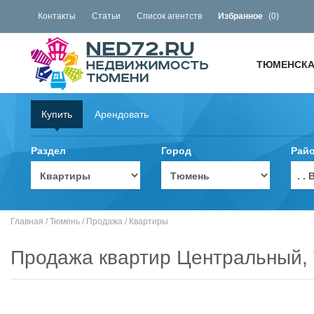
Контакты
Статьи
Список агентств
Избранное
(
0
)
ТЮМЕНСКА
Купить
Арендовать
Раздел
Город
Рай
. 
Главная
/
Тюмень
/
Продажа
/
Квартиры
Продажа квартир Центральный,