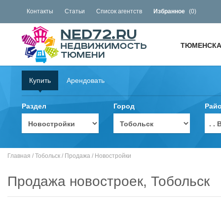
Контакты
Статьи
Список агентств
Избранное
(
0
)
ТЮМЕНСКА
Купить
Арендовать
Раздел
Город
Рай
. 
Главная
/
Тобольск
/
Продажа
/
Новостройки
Продажа новостроек, Тобольск