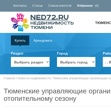
Контакты
Статьи
Список агентств
Избранное
(
0
)
ТЮМЕНС
Купить
Арендовать
Раздел
Город
Рай
. 
Главная
/
Новости недвижимости
/
Тюменские управляющие организации за
Тюменские управляющие организ
отопительному сезону