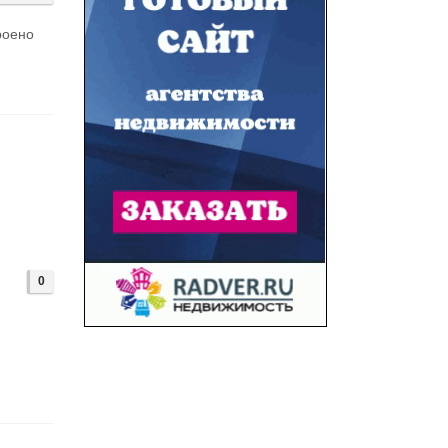
роено
0