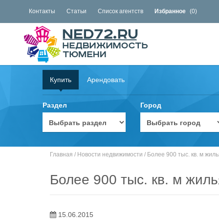
Контакты
Статьи
Список агентств
Избранное
(
0
)
Купить
Арендовать
Раздел
Город
Главная
/
Новости недвижимости
/
Более 900 тыс. кв. м жил
Более 900 тыс. кв. м жил
15.06.2015