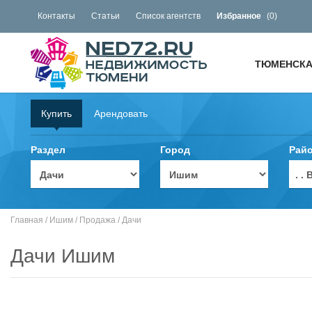
Контакты
Статьи
Список агентств
Избранное
(
0
)
ТЮМЕНСКА
Купить
Арендовать
Раздел
Город
Рай
. 
Главная
/
Ишим
/
Продажа
/
Дачи
Дачи Ишим